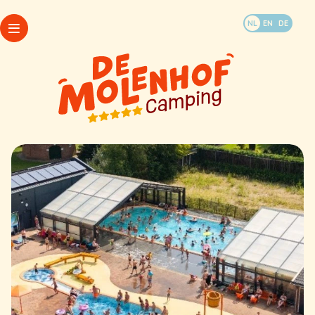
Boek jullie vakantie
NL
EN
DE
WhatsApp
Arrangementen
Kamperen
Openingstijden
Accommodaties
Mijn Molenhof
Last minutes
FAQ
Doen en beleven
Plattegrond
Contact & info
Kamperen
Accommodaties
Last minutes
Doen en beleven
WhatsApp
Contact & info
Arrangementen
Openingstijden
Mijn Molenhof
FAQ
Plattegrond