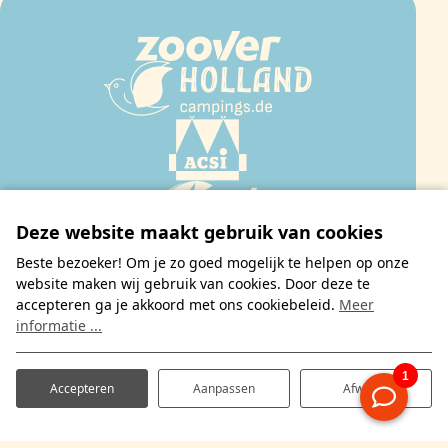
Deze website maakt gebruik van cookies
Beste bezoeker! Om je zo goed mogelijk te helpen op onze
website maken wij gebruik van cookies. Door deze te
accepteren ga je akkoord met ons cookiebeleid.
Meer
informatie ...
©2026 De Molenhof
Website 💙 Prosuco
Accepteren
Aanpassen
Afwijzen
Privacy statement & cookies
Disclaimer
Algemene voorwaarden