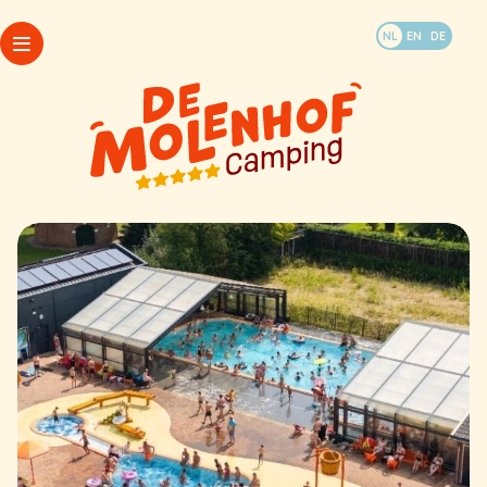
Boek jullie vakantie
NL
EN
DE
WhatsApp
Arrangementen
Kamperen
Openingstijden
Accommodaties
Mijn Molenhof
Last minutes
FAQ
Doen en beleven
Plattegrond
Contact & info
Kamperen
Accommodaties
Last minutes
Doen en beleven
WhatsApp
Contact & info
Arrangementen
Openingstijden
Mijn Molenhof
FAQ
Plattegrond