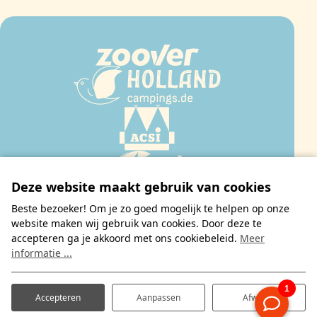
Deze website maakt gebruik van cookies
Beste bezoeker! Om je zo goed mogelijk te helpen op onze
website maken wij gebruik van cookies. Door deze te
accepteren ga je akkoord met ons cookiebeleid.
Meer
informatie ...
©2026 De Molenhof
Website 💙 Prosuco
Accepteren
Aanpassen
Afwijzen
Privacy statement & cookies
Disclaimer