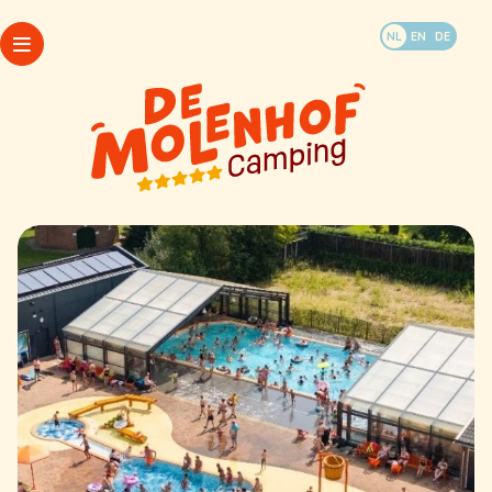
Boek jullie vakantie
NL
EN
DE
WhatsApp
Arrangementen
Kamperen
Openingstijden
Accommodaties
Mijn Molenhof
Last minutes
FAQ
Doen en beleven
Plattegrond
Contact & info
Kamperen
Accommodaties
Last minutes
Doen en beleven
WhatsApp
Contact & info
Arrangementen
Openingstijden
Mijn Molenhof
FAQ
Plattegrond