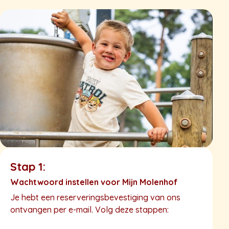
Stap 1:
S
Wachtwoord instellen voor Mijn Molenhof
D
Je hebt een reserveringsbevestiging van ons
D
ontvangen per e-mail. Volg deze stappen:
n
d